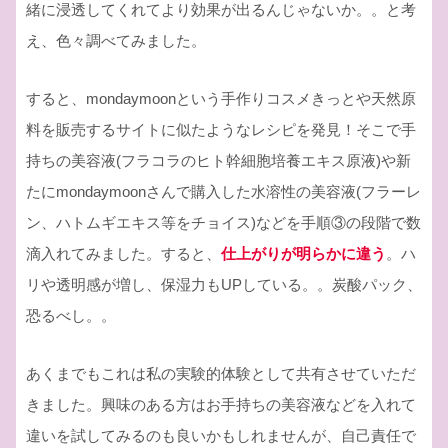
緒に浸透してくれてより効果が出るんじゃないか。。と考
え、色々調べてみました。
すると、mondaymoonという手作りコスメきっとや天然原
料を販売するサイトに似たようなレシピを発見！そこで手
持ちの美容液(フラコラのヒト幹細胞培養エキス原液)や新
たにmondaymoonさんで購入した水溶性の美容液(フラーレ
ン、ハトムギエキス等をチョイス)などを手順③の段階で数
滴入れてみました。すると、
仕上がりが明らかに違う
。ハ
リや透明感が増し、保湿力もUPしている。。炭酸パック、
恐るべし。。
あくまでもこれは私の実験的体験として共有させていただ
きました。興味のある方はお手持ちの美容液などを入れて
違いを試してみるのも良いかもしれませんが、自己責任で