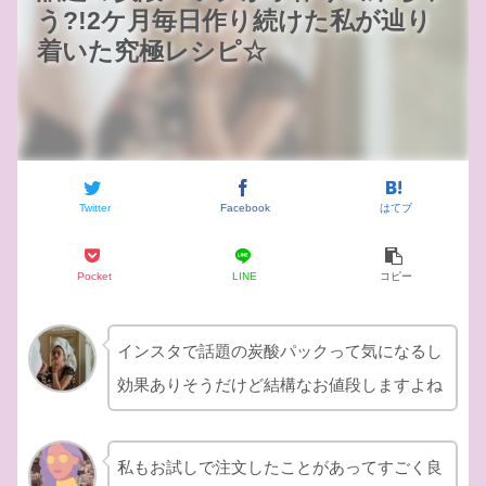
う?!2ケ月毎日作り続けた私が辿り
着いた究極レシピ☆
Twitter
Facebook
はてブ
Pocket
LINE
コピー
インスタで話題の炭酸パックって気になるし
効果ありそうだけど結構なお値段しますよね
私もお試しで注文したことがあってすごく良