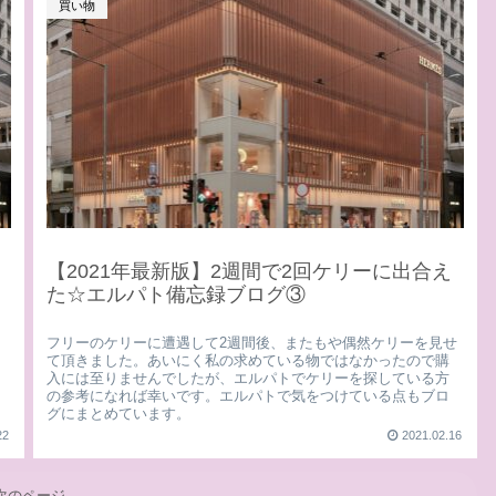
買い物
【2021年最新版】2週間で2回ケリーに出合え
た☆エルパト備忘録ブログ③
フリーのケリーに遭遇して2週間後、またもや偶然ケリーを見せ
て頂きました。あいにく私の求めている物ではなかったので購
入には至りませんでしたが、エルパトでケリーを探している方
の参考になれば幸いです。エルパトで気をつけている点もブロ
グにまとめています。
22
2021.02.16
次のページ