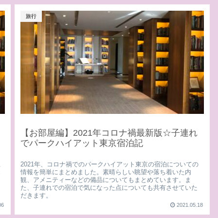
旅行
【お部屋編】2021年コロナ禍最新版☆子連れ
でパークハイアット東京宿泊記
上
2021年、コロナ禍でのパークハイアット東京の宿泊についての
ボ
情報を簡単にまとめました。素晴らしい眺望や落ち着いた内
き
観、アメニティーなどの備品についてもまとめています。ま
た、子連れでの宿泊で気になった点についても共有させていた
だきます。
06
2021.05.18