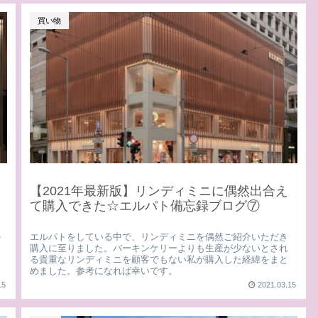
買い物
【2021年最新版】リンディミニに偶然出合え
て購入できた☆エルパト備忘録ブログ⑦
か
エルパトをしている中で、リンディミニを偶然ご紹介いただき
分
購入に至りました。バーキンケリーよりも生産が少ないとされ
マ
る貴重なリンディミニを顧客でもない私が購入した経緯をまと
めました。参考になれば幸いです。
15
2021.03.15