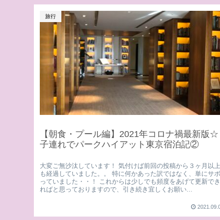
旅行
【朝食・プール編】2021年コロナ禍最新版☆
子連れでパークハイアット東京宿泊記②
大変ご無沙汰しています！ 気付けば前回の投稿から３ヶ月以
も経過していました。。 特に何かあった訳ではなく、単にサ
っていました・・！ これからは少しでも頻度をあげて更新で
ればと思っておりますので、引き続き宜しくお願い...
2021.09.