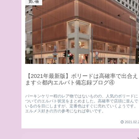
買い物
【2021年最新版】ボリードは高確率で出合え
ます☆都内エルパト備忘録ブログ④
バーキンケリー程のレア物ではないものの、人気のボリードに
ついてのエルパト状況をまとめました。高確率で店頭に並んで
いるのを目にしますが、定番色はすぐに売れていくようです。
エルメス好きの方の参考になれば幸いです。
2021.02.