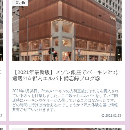
買い物
忘
【2021年最新版】メゾン銀座でバーキン2つに
遭遇?!☆都内エルパト備忘録ブログ⑤
2021年1月某日、2つのバーキンの入荷直後にそれらを購入され
ている方々を目撃しました。ここ数ヶ月エルパトをしていて開
店時にバーキンやケリーが入荷していることはなかったです。
どの時間に行けば出合えるのでしょうか？私の体験を基に情報
共有させていただきます。
27
2021.02.23