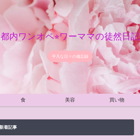
都内ワンオペ⭐︎ワーママの徒然日記
平凡な日々の備忘録
食
美容
買い物
新着記事