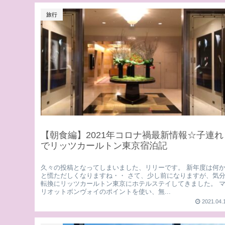
旅行
【朝食編】2021年コロナ禍最新情報☆子連れ
でリッツカールトン東京宿泊記
久々の投稿となってしまいました、リリーです。 新年度は何
と慌ただしくなりますね・・ さて、少し前になりますが、気
転換にリッツカールトン東京にホテルステイしてきました。 
リオットボンヴォイのポイントを使い、無...
2021.04.