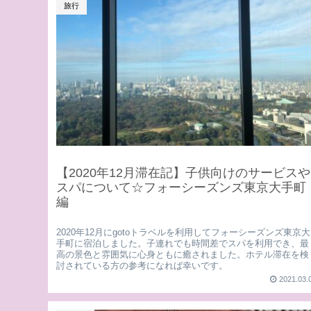
旅行
【2020年12月滞在記】子供向けのサービスや
スパについて☆フォーシーズンズ東京大手町
編
2020年12月にgotoトラベルを利用してフォーシーズンズ東京大
手町に宿泊しました。子連れでも時間差でスパを利用でき、最
高の景色と雰囲気に心身ともに癒されました。ホテル滞在を検
討されている方の参考になれば幸いです。
2021.03.