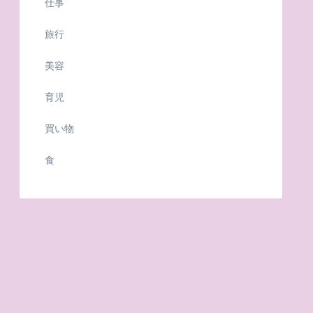
仕事
旅行
美容
育児
買い物
食