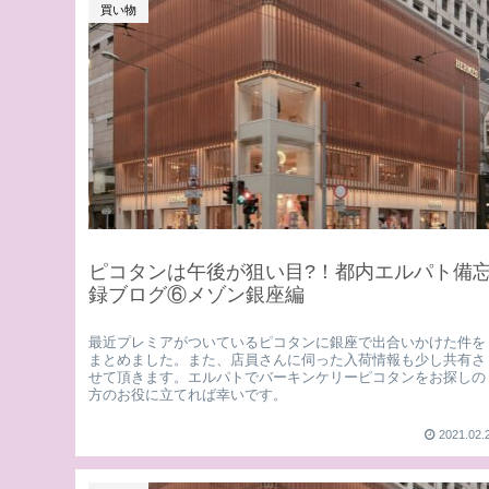
買い物
ピコタンは午後が狙い目?！都内エルパト備
録ブログ⑥メゾン銀座編
最近プレミアがついているピコタンに銀座で出合いかけた件を
まとめました。また、店員さんに伺った入荷情報も少し共有さ
せて頂きます。エルパトでバーキンケリーピコタンをお探しの
方のお役に立てれば幸いです。
2021.02.