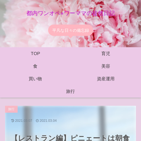
都内ワンオペ⭐︎ワーママの徒然日記
平凡な日々の備忘録
TOP
育児
食
美容
買い物
資産運用
旅行
旅行
2021.03.07
2021.03.04
【レストラン編】ピニェートは朝食