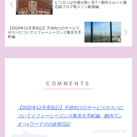
ピコタンは午後が狙い目?！都内エルパト備
忘録ブログ⑥メゾン銀座編
【2020年12月滞在記】子供向けのサービス
やスパについて☆フォーシーズンズ東京大手
町編
【2020年12月滞在記】子供向けのサービスやスパに
ついて☆フォーシーズンズ東京大手町編 - 都内ワン
オペ⭐︎ワーママの徒然日記
2021年3月7日 4:26 PM