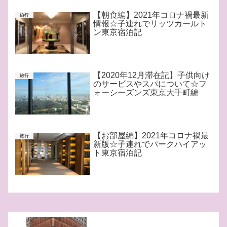
【朝食編】2021年コロナ禍最新
旅行
情報☆子連れでリッツカールト
ン東京宿泊記
【2020年12月滞在記】子供向け
旅行
のサービスやスパについて☆フ
ォーシーズンズ東京大手町編
【お部屋編】2021年コロナ禍最
旅行
新版☆子連れでパークハイアッ
ト東京宿泊記