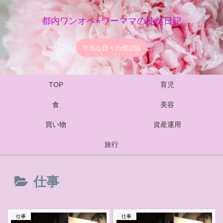
都内ワンオペ⭐︎ワーママの徒然日記
平凡な日々の備忘録
TOP
育児
食
美容
買い物
資産運用
旅行
仕事
仕事
仕事